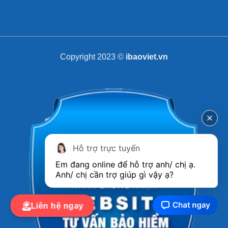
Copyright 2023 ©
ibaoviet.vn
Hỗ trợ trực tuyến
Em đang online để hỗ trợ anh/ chị ạ. 
Anh/ chị cần trợ giúp gì vậy ạ?
Liên hệ ngay