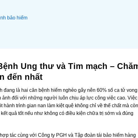
ình bảo hiểm
 Bệnh Ung thư và Tim mạch – Chă
ần đến nhất
ch đang là hai căn bệnh hiểm nghèo gây nên 60% số ca tử vong
 ám ảnh đối với những người luôn chịu áp lực công việc cao. Việc
t hành trình gian nan làm kiệt quệ không chỉ về thể chất mà cò
i kết quả tốt nếu như không có điều kiện chữa trị sớm và đúng
 hợp tác cùng với Công ty PGH và Tập đoàn tái bảo hiểm hàng