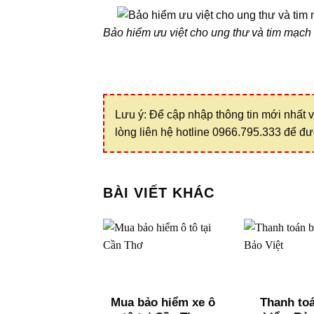
Bảo hiểm ưu việt cho ung thư và tim mạch
Lưu ý: Để cập nhập thông tin mới nhất v
lòng liên hệ hotline 0966.795.333 để đư
BÀI VIẾT KHÁC
Mua bảo hiểm xe ô
Thanh to