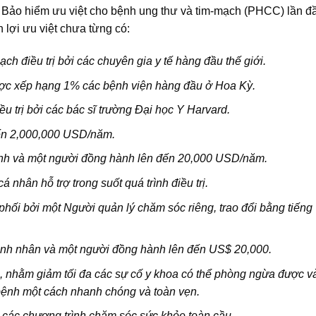
m Bảo hiểm ưu việt cho bệnh ung thư và tim-mạch (PHCC) lần đ
 lợi ưu việt chưa từng có:
h điều trị bởi các chuyên gia y tế hàng đầu thế giới.
được xếp hạng 1% các bệnh viện hàng đầu ở Hoa Kỳ.
u trị bởi các bác sĩ trường Đại học Y Harvard.
 đến 2,000,000 USD/năm.
bệnh và một người đồng hành lên đến 20,000 USD/năm.
nhân hỗ trợ trong suốt quá trình điều trị.
hối bởi một Người quản lý chăm sóc riêng, trao đổi bằng tiếng
 bệnh nhân và một người đồng hành lên đến US$ 20,000.
ẽ, nhằm giảm tối đa các sự cố y khoa có thể phòng ngừa được v
bệnh một cách nhanh chóng và toàn vẹn.
với các chương trình chăm sóc sức khỏe toàn cầu.