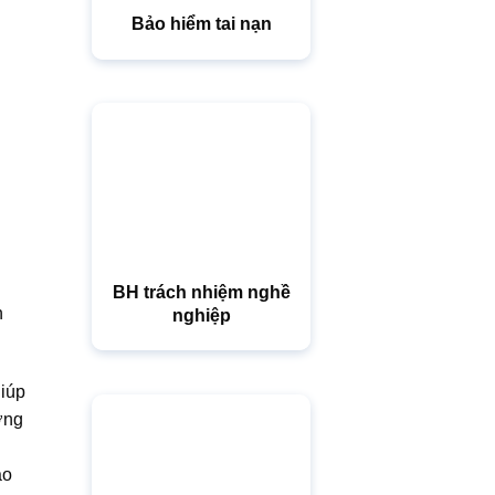
Bảo hiểm tai nạn
BH trách nhiệm nghề
n
nghiệp
giúp
ơng
ảo