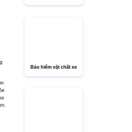
ng
Bảo hiểm vật chất xe
âm
hỏe
oa
ẹn.