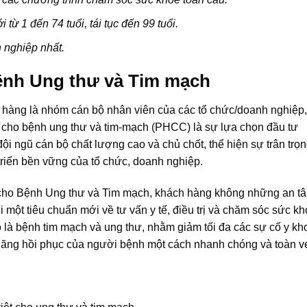
từ 1 đến 74 tuổi, tái tục đến 99 tuổi.
 nghiệp nhất.
ệnh Ung thư và Tim mạch
 hàng là nhóm cán bộ nhân viên của các tổ chức/doanh nghiệp,
 cho bệnh ung thư và tim-mạch (PHCC) là sự lựa chọn đầu tư
ội ngũ cán bộ chất lượng cao và chủ chốt, thể hiện sự trân trọ
riển bền vững của tổ chức, doanh nghiệp.
 cho Bệnh Ung thư và Tim mạch, khách hàng không những an t
ới một tiêu chuẩn mới về tư vấn y tế, điều trị và chăm sóc sức k
 là bệnh tim mạch và ung thư, nhằm giảm tối đa các sự cố y kh
năng hồi phục của người bệnh một cách nhanh chóng và toàn v