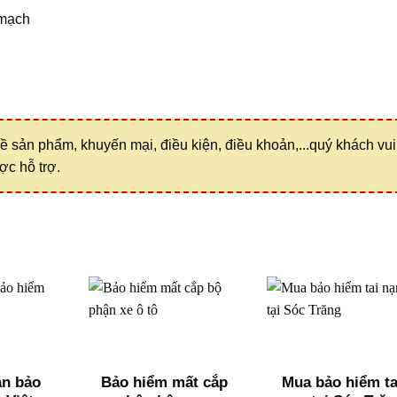
ề sản phẩm, khuyến mại, điều kiện, điều khoản,...quý khách vui
ợc hỗ trợ.
án bảo
Bảo hiểm mất cắp
Mua bảo hiểm ta