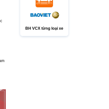
ục
BH VCX từng loại xe
ham