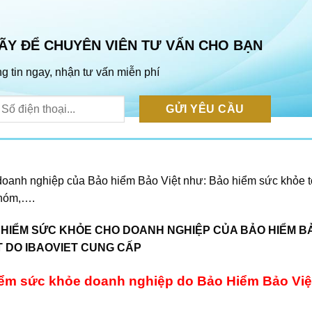
ÃY ĐỂ CHUYÊN VIÊN TƯ VẤN CHO BẠN
g tin ngay, nhận tư vấn miễn phí
oanh nghiệp của Bảo hiểm Bảo Việt như: Bảo hiểm sức khỏe t
nhóm,….
 HIỂM SỨC KHỎE CHO DOANH NGHIỆP CỦA BẢO HIỂM B
T DO IBAOVIET CUNG CẤP
 hiểm sức khỏe doanh nghiệp do Bảo Hiểm Bảo Việ