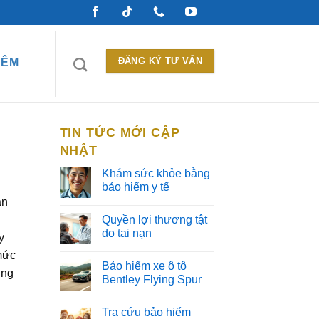
ĐĂNG KÝ TƯ VẤN
HÊM
TIN TỨC MỚI CẬP
NHẬT
Khám sức khỏe bằng
bảo hiểm y tế
án
Quyền lợi thương tật
do tai nạn
y
mức
Bảo hiểm xe ô tô
ũng
Bentley Flying Spur
Tra cứu bảo hiểm