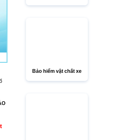
Bảo hiểm vật chất xe
ổ
ẢO
t