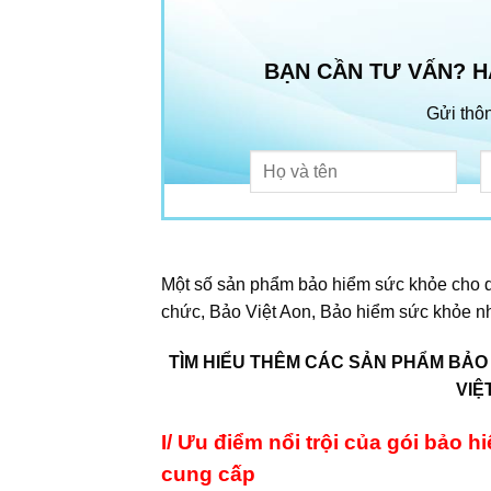
BẠN CẦN TƯ VẤN? H
Gửi thôn
Một số sản phẩm bảo hiểm sức khỏe cho d
chức, Bảo Việt Aon, Bảo hiểm sức khỏe 
TÌM HIỂU THÊM CÁC SẢN PHẨM BẢO
VIỆ
I/ Ưu điểm nổi trội của gói bảo
cung cấp