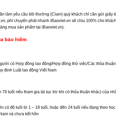
n làm yêu cầu bồi thường (Clain) quý khách chỉ cần gửi giấy t
t.vn, phí chuyển phát nhanh iBaoviet.vn sẽ chịu 100% cho khác
àng mua sản phẩm tại iBaoviet.vn).
gia bảo hiểm
gười có Hợp đồng lao động/Hợp đồng thử việc/Các thỏa thuận
y định Luật lao động Việt Nam
 70 tuổi nếu tham gia tái tục trừ khi có thỏa thuận khác) của nh
 có độ tuổi từ 1 – 18 tuổi, hoặc đến 24 tuổi nếu đang theo học
t Nam và chưa kết hôn