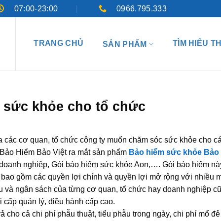
07:00-23:00
0966.795.333
TRANG CHỦ
TÌM HIỂU T
SẢN PHẨM
 sức khỏe cho tổ chức
 các cơ quan, tổ chức công ty muốn chăm sóc sức khỏe cho c
y Bảo Hiểm Bảo Việt ra mắt sản phẩm
Bảo hiểm sức khỏe Bảo
, doanh nghiệp, Gói bảo hiểm sức khỏe Aon,…. Gói bảo hiểm nà
t bao gồm các quyền lợi chính và quyền lợi mở rộng với nhiều 
 và ngân sách của từng cơ quan, tổ chức hay doanh nghiệp c
i cấp quản lý, điều hành cấp cao.
 trả cho cả chi phí phẫu thuật, tiểu phẫu trong ngày, chi phí mổ đẻ