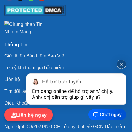
Thông Tin
Giới thiệu Bảo hiểm Bảo Việt
Lưu ý khi tham gia bảo hiểm
Liên hệ
Hỗ trợ trực tuyến
Em đang online để hỗ trợ anh/ chị ạ. 
Tìm đối tác kinh doanh
Anh/ chị cần trợ giúp gì vậy ạ?
Điều Khoản & Điều Kiện
Chính Sách Bảo Mật
Liên hệ ngay
Nghị Định 03/2021/NĐ-CP có quy định về GCN Bảo hiểm