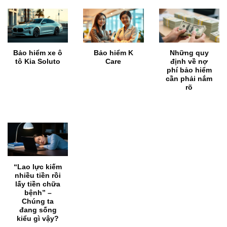
Bảo hiểm xe ô
Bảo hiểm K
Những quy
tô Kia Soluto
Care
định về nợ
phí bảo hiểm
cần phải nắm
rõ
“Lao lực kiếm
nhiều tiền rồi
lấy tiền chữa
bệnh” –
Chúng ta
đang sống
kiểu gì vậy?